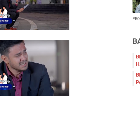
PRO
B
B
H
B
P