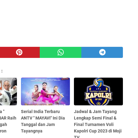
 :
a "
Serial India Terbaru
Jadwal & Jam Tayang
IAR Raih
ANTV " MAYAVI" Ini Dia
Lengkap Semi Final &
ggah
Tanggal dan Jam
Final Turnamen Voli
ron
Tayangnya
Kapolri Cup 2023 di Moji
TV