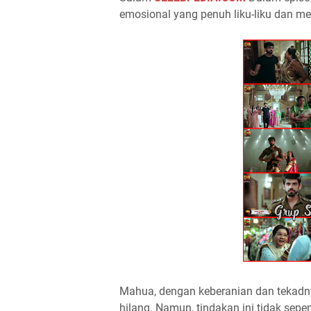
emosional yang penuh liku-liku dan m
Mahua, dengan keberanian dan tekadn
hilang. Namun, tindakan ini tidak sepe