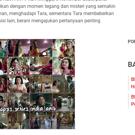
ajikan dengan momen tegang dan misteri yang semakin
man, menghadapi Tara, sementara Tara membeberkan
sisi lain, berani mengajukan pertanyaan penting
PO
B
B
H
B
P