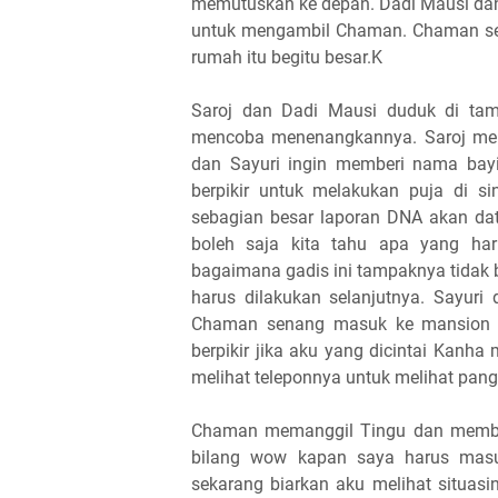
memutuskan ke depan. Dadi Mausi dan 
untuk mengambil Chaman. Chaman sen
rumah itu begitu besar.K
Saroj dan Dadi Mausi duduk di tam
mencoba menenangkannya. Saroj men
dan Sayuri ingin memberi nama bay
berpikir untuk melakukan puja di s
sebagian besar laporan DNA akan dat
boleh saja kita tahu apa yang har
bagaimana gadis ini tampaknya tidak
harus dilakukan selanjutnya. Sayur
Chaman senang masuk ke mansion d
berpikir jika aku yang dicintai Kan
melihat teleponnya untuk melihat pang
Chaman memanggil Tingu dan member
bilang wow kapan saya harus mas
sekarang biarkan aku melihat situasi