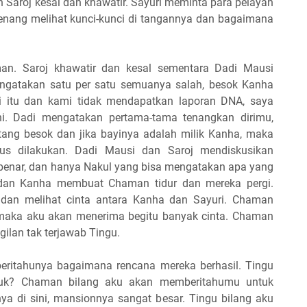
Saroj kesal dan khawatir. Sayuri meminta para pelayan
ang melihat kunci-kunci di tangannya dan bagaimana
an. Saroj khawatir dan kesal sementara Dadi Mausi
gatakan satu per satu semuanya salah, besok Kanha
i itu dan kami tidak mendapatkan laporan DNA, saya
ini. Dadi mengatakan pertama-tama tenangkan dirimu,
ang besok dan jika bayinya adalah milik Kanha, maka
us dilakukan. Dadi Mausi dan Saroj mendiskusikan
 benar, dan hanya Nakul yang bisa mengatakan apa yang
i dan Kanha membuat Chaman tidur dan mereka pergi.
an melihat cinta antara Kanha dan Sayuri. Chaman
ha maka aku akan menerima begitu banyak cinta. Chaman
gilan tak terjawab Tingu.
itahunya bagaimana rencana mereka berhasil. Tingu
uk? Chaman bilang aku akan memberitahumu untuk
nya di sini, mansionnya sangat besar. Tingu bilang aku