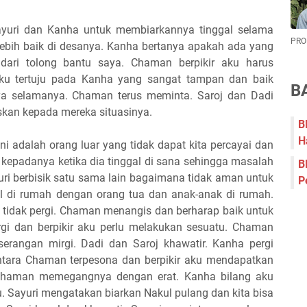
uri dan Kanha untuk membiarkannya tinggal selama
PRO
lebih baik di desanya. Kanha bertanya apakah ada yang
ari tolong bantu saya. Chaman berpikir aku harus
ku tertuju pada Kanha yang sangat tampan dan baik
B
ya selamanya. Chaman terus meminta. Saroj dan Dadi
kan kepada mereka situasinya.
B
H
i adalah orang luar yang tidak dapat kita percayai dan
kepadanya ketika dia tinggal di sana sehingga masalah
B
ri berbisik satu sama lain bagaimana tidak aman untuk
P
l di rumah dengan orang tua dan anak-anak di rumah.
idak pergi. Chaman menangis dan berharap baik untuk
gi dan berpikir aku perlu melakukan sesuatu. Chaman
serangan mirgi. Dadi dan Saroj khawatir. Kanha pergi
ara Chaman terpesona dan berpikir aku mendapatkan
Chaman memegangnya dengan erat. Kanha bilang aku
 Sayuri mengatakan biarkan Nakul pulang dan kita bisa