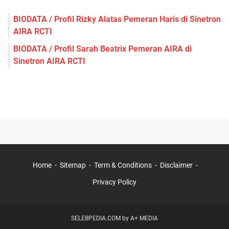
BIODATA / Profil Rizky Alatas Pemeran Haris di Sinetron
AIRA RCTI
BIODATA / Profil Sarah Beatrix Pemeran AIRA di
Sinetron AIRA RCTI
Home
Sitemap
Term & Conditions
Disclaimer
Privacy Policy
SELEBPEDIA.COM by A+ MEDIA