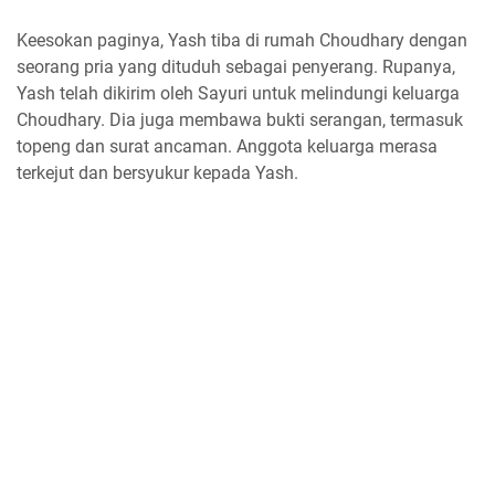
Keesokan paginya, Yash tiba di rumah Choudhary dengan
seorang pria yang dituduh sebagai penyerang. Rupanya,
Yash telah dikirim oleh Sayuri untuk melindungi keluarga
Choudhary. Dia juga membawa bukti serangan, termasuk
topeng dan surat ancaman. Anggota keluarga merasa
terkejut dan bersyukur kepada Yash.