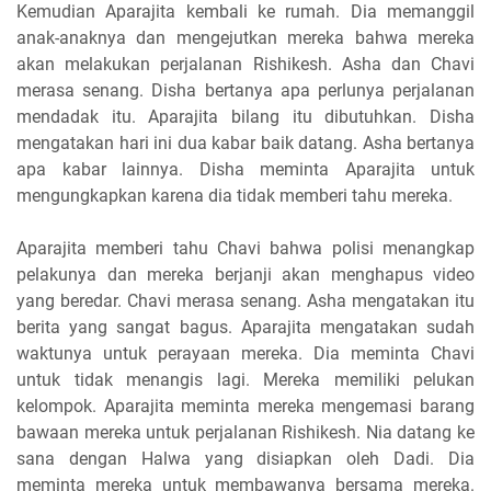
Kemudian Aparajita kembali ke rumah. Dia memanggil
anak-anaknya dan mengejutkan mereka bahwa mereka
akan melakukan perjalanan Rishikesh. Asha dan Chavi
merasa senang. Disha bertanya apa perlunya perjalanan
mendadak itu. Aparajita bilang itu dibutuhkan. Disha
mengatakan hari ini dua kabar baik datang. Asha bertanya
apa kabar lainnya. Disha meminta Aparajita untuk
mengungkapkan karena dia tidak memberi tahu mereka.
Aparajita memberi tahu Chavi bahwa polisi menangkap
pelakunya dan mereka berjanji akan menghapus video
yang beredar. Chavi merasa senang. Asha mengatakan itu
berita yang sangat bagus. Aparajita mengatakan sudah
waktunya untuk perayaan mereka. Dia meminta Chavi
untuk tidak menangis lagi. Mereka memiliki pelukan
kelompok. Aparajita meminta mereka mengemasi barang
bawaan mereka untuk perjalanan Rishikesh. Nia datang ke
sana dengan Halwa yang disiapkan oleh Dadi. Dia
meminta mereka untuk membawanya bersama mereka.