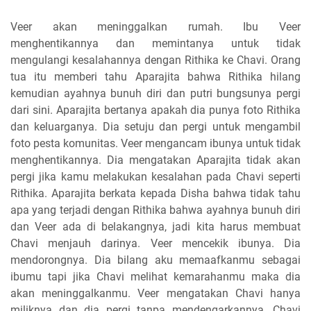
Veer akan meninggalkan rumah. Ibu Veer
menghentikannya dan memintanya untuk tidak
mengulangi kesalahannya dengan Rithika ke Chavi. Orang
tua itu memberi tahu Aparajita bahwa Rithika hilang
kemudian ayahnya bunuh diri dan putri bungsunya pergi
dari sini. Aparajita bertanya apakah dia punya foto Rithika
dan keluarganya. Dia setuju dan pergi untuk mengambil
foto pesta komunitas. Veer mengancam ibunya untuk tidak
menghentikannya. Dia mengatakan Aparajita tidak akan
pergi jika kamu melakukan kesalahan pada Chavi seperti
Rithika. Aparajita berkata kepada Disha bahwa tidak tahu
apa yang terjadi dengan Rithika bahwa ayahnya bunuh diri
dan Veer ada di belakangnya, jadi kita harus membuat
Chavi menjauh darinya. Veer mencekik ibunya. Dia
mendorongnya. Dia bilang aku memaafkanmu sebagai
ibumu tapi jika Chavi melihat kemarahanmu maka dia
akan meninggalkanmu. Veer mengatakan Chavi hanya
miliknya dan dia pergi tanpa mendengarkannya. Chavi