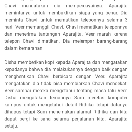
Chavi mengatakan dia mempercayainya. Aparajita
memintanya untuk membuktikan siapa yang benar. Dia
meminta Chavi untuk mematikan teleponnya selama 3
hari. Veer memanggil Chavi. Chavi mematikan teleponnya
dan menerima tantangan Aparajita. Veer marah karena
telepon Chavi dimatikan. Dia melempar barang-barang
dalam kemarahan.
Disha memberikan kopi kepada Aparajita dan mengatakan
kepadanya bahwa dia melakukannya dengan baik dengan
menghentikan Chavi berbicara dengan Veer. Aparajita
mengatakan dia tidak bisa membiarkan Chavi mendekati
Veer sampai mereka mengetahui tentang masa lalu Veer.
Disha mengatakan temannya Sam meretas komputer
kampus untuk mengetahui detail Rithika tetapi datanya
dihapus tetapi Sam menemukan alamat Rithika dan kita
dapat pergi ke sana selama perjalanan kita. Aparajita
setuju.