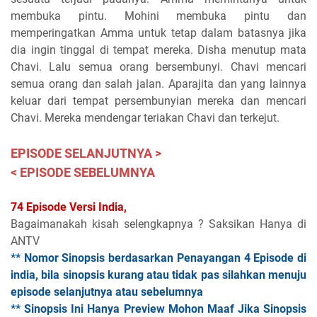
membuka pintu. Mohini membuka pintu dan
memperingatkan Amma untuk tetap dalam batasnya jika
dia ingin tinggal di tempat mereka. Disha menutup mata
Chavi. Lalu semua orang bersembunyi. Chavi mencari
semua orang dan salah jalan. Aparajita dan yang lainnya
keluar dari tempat persembunyian mereka dan mencari
Chavi. Mereka mendengar teriakan Chavi dan terkejut.
EPISODE SELANJUTNYA >
< EPISODE SEBELUMNYA
74 Episode Versi India,
Bagaimanakah kisah selengkapnya ? Saksikan Hanya di
ANTV
** Nomor Sinopsis berdasarkan Penayangan 4 Episode di
india, bila sinopsis kurang atau tidak pas silahkan menuju
episode selanjutnya atau sebelumnya
** Sinopsis Ini Hanya Preview Mohon Maaf Jika Sinopsis