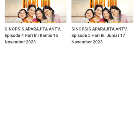
SINOPSIS APARAJITA ANTV,
SINOPSIS APARAJITA ANTV,
Episode 4 Hari Ini Kamis 16
Episode 5 Hari Ini Jumat 17
November 2023
November 2023