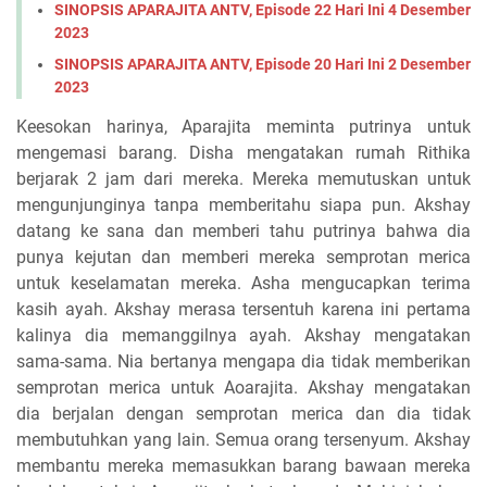
SINOPSIS APARAJITA ANTV, Episode 22 Hari Ini 4 Desember
2023
SINOPSIS APARAJITA ANTV, Episode 20 Hari Ini 2 Desember
2023
Keesokan harinya, Aparajita meminta putrinya untuk
mengemasi barang. Disha mengatakan rumah Rithika
berjarak 2 jam dari mereka. Mereka memutuskan untuk
mengunjunginya tanpa memberitahu siapa pun. Akshay
datang ke sana dan memberi tahu putrinya bahwa dia
punya kejutan dan memberi mereka semprotan merica
untuk keselamatan mereka. Asha mengucapkan terima
kasih ayah. Akshay merasa tersentuh karena ini pertama
kalinya dia memanggilnya ayah. Akshay mengatakan
sama-sama. Nia bertanya mengapa dia tidak memberikan
semprotan merica untuk Aoarajita. Akshay mengatakan
dia berjalan dengan semprotan merica dan dia tidak
membutuhkan yang lain. Semua orang tersenyum. Akshay
membantu mereka memasukkan barang bawaan mereka