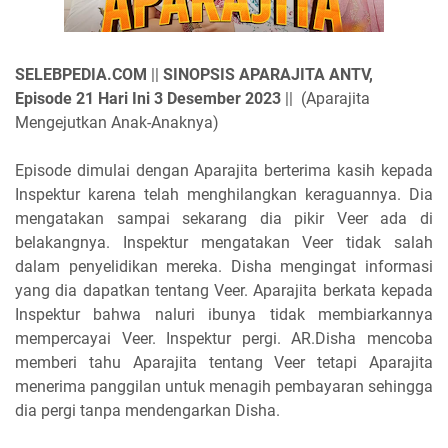
SELEBPEDIA.COM
||
SINOPSIS APARAJITA ANTV,
Episode 21 Hari Ini 3 Desember 2023
||
(Aparajita
Mengejutkan Anak-Anaknya)
Episode dimulai dengan Aparajita berterima kasih kepada
Inspektur karena telah menghilangkan keraguannya. Dia
mengatakan sampai sekarang dia pikir Veer ada di
belakangnya. Inspektur mengatakan Veer tidak salah
dalam penyelidikan mereka. Disha mengingat informasi
yang dia dapatkan tentang Veer. Aparajita berkata kepada
Inspektur bahwa naluri ibunya tidak membiarkannya
mempercayai Veer. Inspektur pergi. AR.Disha mencoba
memberi tahu Aparajita tentang Veer tetapi Aparajita
menerima panggilan untuk menagih pembayaran sehingga
dia pergi tanpa mendengarkan Disha.