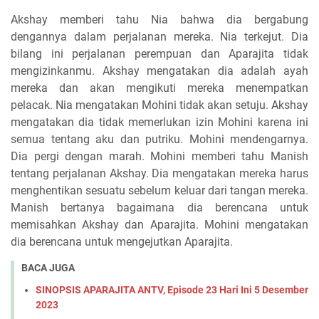
Akshay memberi tahu Nia bahwa dia bergabung
dengannya dalam perjalanan mereka. Nia terkejut. Dia
bilang ini perjalanan perempuan dan Aparajita tidak
mengizinkanmu. Akshay mengatakan dia adalah ayah
mereka dan akan mengikuti mereka menempatkan
pelacak. Nia mengatakan Mohini tidak akan setuju. Akshay
mengatakan dia tidak memerlukan izin Mohini karena ini
semua tentang aku dan putriku. Mohini mendengarnya.
Dia pergi dengan marah. Mohini memberi tahu Manish
tentang perjalanan Akshay. Dia mengatakan mereka harus
menghentikan sesuatu sebelum keluar dari tangan mereka.
Manish bertanya bagaimana dia berencana untuk
memisahkan Akshay dan Aparajita. Mohini mengatakan
dia berencana untuk mengejutkan Aparajita.
BACA JUGA
SINOPSIS APARAJITA ANTV, Episode 23 Hari Ini 5 Desember
2023