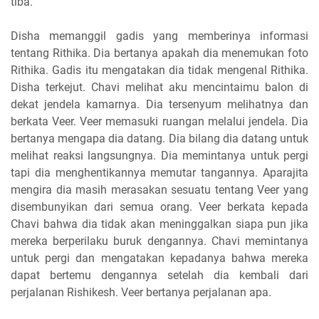
tiba.
Disha memanggil gadis yang memberinya informasi
tentang Rithika. Dia bertanya apakah dia menemukan foto
Rithika. Gadis itu mengatakan dia tidak mengenal Rithika.
Disha terkejut. Chavi melihat aku mencintaimu balon di
dekat jendela kamarnya. Dia tersenyum melihatnya dan
berkata Veer. Veer memasuki ruangan melalui jendela. Dia
bertanya mengapa dia datang. Dia bilang dia datang untuk
melihat reaksi langsungnya. Dia memintanya untuk pergi
tapi dia menghentikannya memutar tangannya. Aparajita
mengira dia masih merasakan sesuatu tentang Veer yang
disembunyikan dari semua orang. Veer berkata kepada
Chavi bahwa dia tidak akan meninggalkan siapa pun jika
mereka berperilaku buruk dengannya. Chavi memintanya
untuk pergi dan mengatakan kepadanya bahwa mereka
dapat bertemu dengannya setelah dia kembali dari
perjalanan Rishikesh. Veer bertanya perjalanan apa.