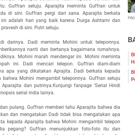
u. Guffran setuju. Aparajita meminta Guffran untuk
di sini. Guffran pergi dari sana. Aparajita berkata
PRO
ini adalah hari yang baik karena Durga Ashtami dan
avesh di sini. Putri setuju.
B
i darinya. Dadi meminta Mohini untuk teleponnya.
berikannya nanti dan bertanya bagaimana rumahnya.
B
diknya. Mohini marah mendengar ini. Mohini meminta
H
ah ini. Dadi mencari telepon. Guffran diam-diam
a apa yang dikatakan Aprajita. Dadi berkata kepada
B
a bahwa Mohini mengambil teleponnya. Guffran setuju
P
 Aparajita dan putrinya.Kunjungi fanpage 'Serial Hindi
opsis serial india lainya.
 dan pulang. Guffran memberi tahu Aparajita bahwa dia
akan dan mengatakan Dadi tidak bisa mengatakan apa
kata kepada Aparajita bahwa Mohini mengambil telepon
ia pegang? Guffran menunjukkan foto-foto itu dan