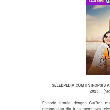
SELEBPEDIA.COM
||
SINOPSIS AP
2023
||
(Moh
Episode dimulai dengan Guffran me
mengatakan dia juga membawa telepo