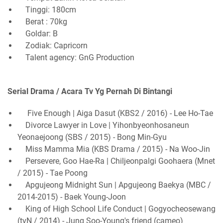
Tinggi: 180cm
Berat : 70kg
Goldar: B
Zodiak: Capricorn
Talent agency: GnG Production
Serial Drama / Acara Tv Yg Pernah Di Bintangi
Five Enough | Aiga Dasut (KBS2 / 2016) - Lee Ho-Tae
Divorce Lawyer in Love | Yihonbyeonhosaneun
Yeonaejoong (SBS / 2015) - Bong Min-Gyu
Miss Mamma Mia (KBS Drama / 2015) - Na Woo-Jin
Persevere, Goo Hae-Ra | Chiljeonpalgi Goohaera (Mnet
/ 2015) - Tae Poong
Apgujeong Midnight Sun | Apgujeong Baekya (MBC /
2014-2015) - Baek Young-Joon
King of High School Life Conduct | Gogyocheosewang
(tvN / 2014) - Jung Soo-Young's friend (cameo)