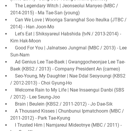
The Legendary Witch | Jeonseolui Manyeo (MBC /
2014-2015) - Ma Tae-San (young)
Can We Love | Wooriga Saranghal Soo Iteulka (JTBC /
2014) - Han Joon-Mo
Let's Eat | Shiksyareul Habshida (tvN / 2013-2014) -
Kim Hak-Moon
Good For You | Jalnatseo Jungmal (MBC / 2013) - Lee
Sun-Nam
Ad Genius Lee Tae-Baek | Gwanggocheonjae Lee Tae-
Baek (KBS2 / 2013) - Company President An (cameo)
Seo-Young, My Daughter | Nae Ddal Seoyoungi (KBS2
/ 2012-2013) - Choi Gyung-Ho
Welcome Rain to My Life | Nae Insaengui Danbi (SBS
/ 2012) - Lee Seung-Joo
Brain | Beulein (KBS2 / 2011-2012) - Jo Dae-Sik
A Thousand Kisses | Chunbunui Ipmatchoom (MBC /
2011-2012) - Park Tae-Kyung
I Trusted Him | Namjareul Mideotnye (MBC / 2011) -